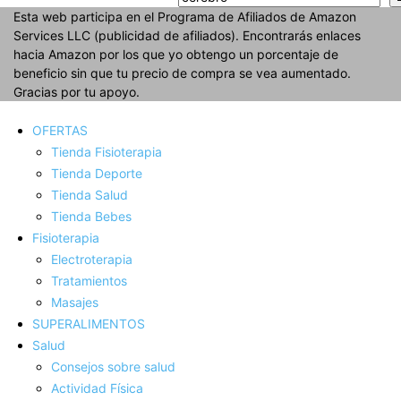
Esta web participa en el Programa de Afiliados de Amazon
Services LLC (publicidad de afiliados). Encontrarás enlaces
hacia Amazon por los que yo obtengo un porcentaje de
beneficio sin que tu precio de compra se vea aumentado.
Gracias por tu apoyo.
OFERTAS
Tienda Fisioterapia
Tienda Deporte
Tienda Salud
Tienda Bebes
Fisioterapia
Electroterapia
Tratamientos
Masajes
SUPERALIMENTOS
Salud
Consejos sobre salud
Actividad Fí­sica