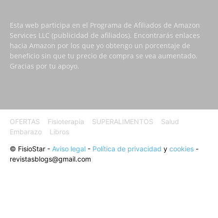
Esta web participa en el Programa de Afiliados de Amazon
Services LLC (publicidad de afiliados). Encontrarás enlaces
hacia Amazon por los que yo obtengo un porcentaje de
beneficio sin que tu precio de compra se vea aumentado.
Gracias por tu apoyo.
OFERTAS
Fisioterapia
SUPERALIMENTOS
Salud
Embarazo
Libros
© FisioStar -
Aviso legal
-
Política de privacidad
y
cookies
-
revistasblogs@gmail.com