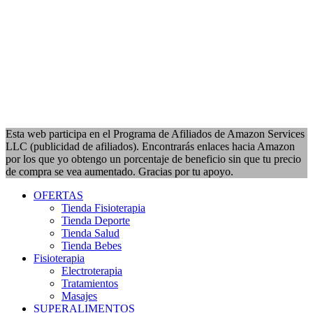
Esta web participa en el Programa de Afiliados de Amazon Services
LLC (publicidad de afiliados). Encontrarás enlaces hacia Amazon
por los que yo obtengo un porcentaje de beneficio sin que tu precio
de compra se vea aumentado. Gracias por tu apoyo.
OFERTAS
Tienda Fisioterapia
Tienda Deporte
Tienda Salud
Tienda Bebes
Fisioterapia
Electroterapia
Tratamientos
Masajes
SUPERALIMENTOS