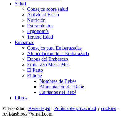
Salud
Consejos sobre salud
Actividad Fí­sica
Nutrición
Estiramientos
Ergonomí­a
Tercera Edad
Embarazo
Consejos para Embarazadas
Alimentacion de la Embarazada
Etapas del Embarazo
Embarazo Mes a Mes
El Parto
El bebé
Nombres de Bebés
Alimentación del Bebé
Cuidados del Bebé
Libros
© FisioStar -
Aviso legal
-
Política de privacidad
y
cookies
-
revistasblogs@gmail.com