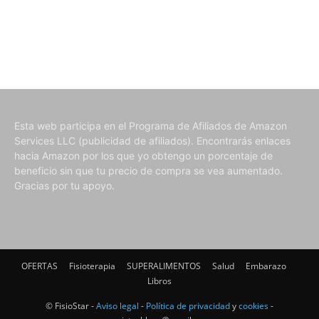
Esta web participa en el Programa de Afiliados de Amazon
Services LLC (publicidad de afiliados). Encontrarás enlaces
hacia Amazon por los que yo obtengo un porcentaje de
beneficio sin que tu precio de compra se vea aumentado.
Gracias por tu apoyo.
OFERTAS
Fisioterapia
SUPERALIMENTOS
Salud
Embarazo
Libros
© FisioStar -
Aviso legal
-
Política de privacidad
y
cookies
-