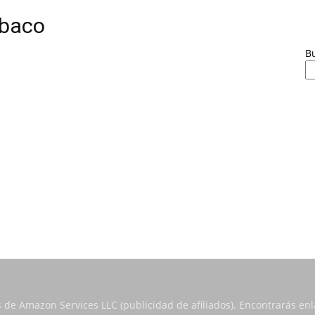
abaco
B
s de Amazon Services LLC (publicidad de afiliados). Encontrarás e