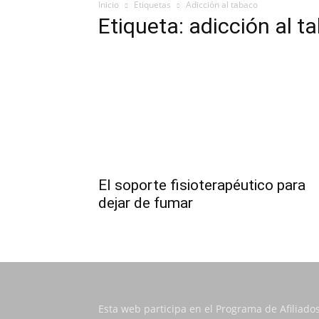
Inicio
Etiquetas
Adicción al tabaco
Etiqueta: adicción al t
El soporte fisioterapéutico para
dejar de fumar
Esta web participa en el Programa de Afiliado