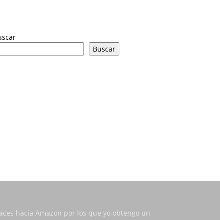
uscar
Buscar
nlaces hacia Amazon por los que yo obtengo un