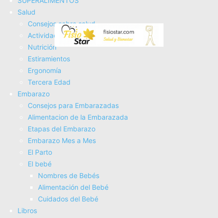
SUPERALIMENTOS
Salud
Consejos sobre salud
Actividad Fí­sica
Nutrición
Estiramientos
Ergonomí­a
Tercera Edad
Embarazo
Consejos para Embarazadas
Alimentacion de la Embarazada
Los calambres ¿qué son y como
Etapas del Embarazo
Embarazo Mes a Mes
prevenirlos?
El Parto
El bebé
Nombres de Bebés
Alimentación del Bebé
Cuidados del Bebé
Libros