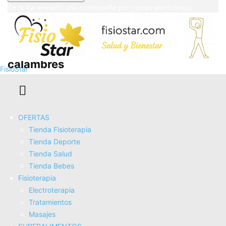
Se te ha enviado una contraseña por correo electrónico.
REMEDIOS CASEROS para temblores y
calambres
FisioStar
OFERTAS
Tienda Fisioterapia
Tienda Deporte
Tienda Salud
Tienda Bebes
Fisioterapia
Electroterapia
Tratamientos
Cómo combatir los CALAMBRES
Masajes
musculares en el embarazo