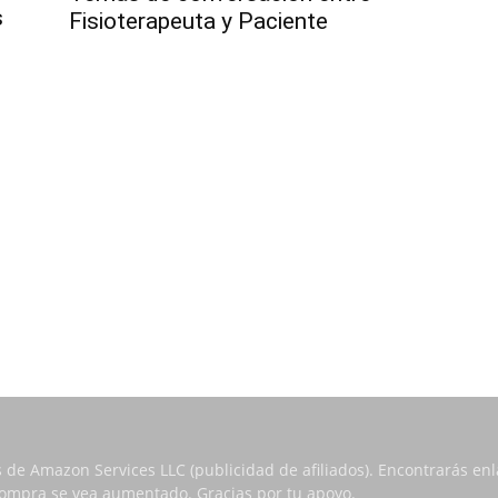
s
Fisioterapeuta y Paciente
s de Amazon Services LLC (publicidad de afiliados). Encontrarás e
 compra se vea aumentado. Gracias por tu apoyo.