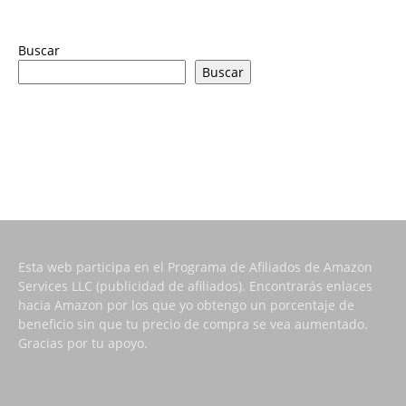
Buscar
Buscar
Esta web participa en el Programa de Afiliados de Amazon
Services LLC (publicidad de afiliados). Encontrarás enlaces
hacia Amazon por los que yo obtengo un porcentaje de
beneficio sin que tu precio de compra se vea aumentado.
Gracias por tu apoyo.