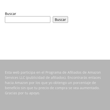
Buscar
Buscar
Esta web participa en el Programa de Afiliados de Amazon
Services LLC (publicidad de afiliados). Encontrarás enlaces
hacia Amazon por los que yo obtengo un porcentaje de
beneficio sin que tu precio de compra se vea aumentado.
Gracias por tu apoyo.