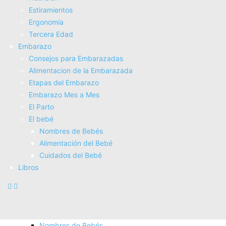
Electroterapia
Estiramientos
Tratamientos
Ergonomí­a
Masajes
Tercera Edad
SUPERALIMENTOS
Embarazo
Salud
Consejos para Embarazadas
Consejos sobre salud
Alimentacion de la Embarazada
Actividad Fí­sica
Etapas del Embarazo
Nutrición
Embarazo Mes a Mes
Estiramientos
El Parto
Ergonomí­a
El bebé
Tercera Edad
Nombres de Bebés
Embarazo
Alimentación del Bebé
Consejos para Embarazadas
Cuidados del Bebé
Alimentacion de la Embarazada
Libros
Etapas del Embarazo
Embarazo Mes a Mes
El Parto
El bebé
Nombres de Bebés