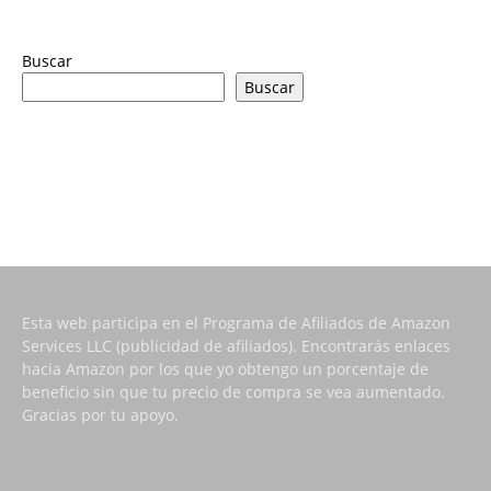
Buscar
Buscar
Esta web participa en el Programa de Afiliados de Amazon
Services LLC (publicidad de afiliados). Encontrarás enlaces
hacia Amazon por los que yo obtengo un porcentaje de
beneficio sin que tu precio de compra se vea aumentado.
Gracias por tu apoyo.