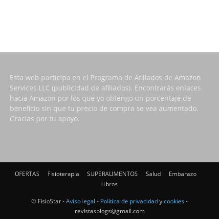
Esta web participa en el Programa de Afiliados de Amazon
Services LLC (publicidad de afiliados). Encontrarás enlaces
hacia Amazon por los que yo obtengo un porcentaje de
beneficio sin que tu precio de compra se vea aumentado.
Gracias por tu apoyo.
OFERTAS
Fisioterapia
SUPERALIMENTOS
Salud
Embarazo
Libros
© FisioStar -
Aviso legal
-
Política de privacidad
y
cookies
-
revistasblogs@gmail.com