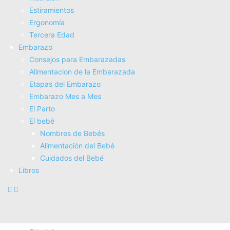
Estiramientos
Fisioterapia
Ergonomí­a
Electroterapia
Tercera Edad
Tratamientos
Embarazo
Masajes
Consejos para Embarazadas
SUPERALIMENTOS
Alimentacion de la Embarazada
Salud
Etapas del Embarazo
Consejos sobre salud
Embarazo Mes a Mes
Actividad Fí­sica
El Parto
Nutrición
El bebé
Estiramientos
Nombres de Bebés
Ergonomí­a
Alimentación del Bebé
Tercera Edad
Cuidados del Bebé
Embarazo
Libros
Consejos para Embarazadas
Alimentacion de la Embarazada
Etapas del Embarazo
Embarazo Mes a Mes
El Parto