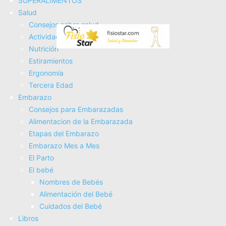
SUPERALIMENTOS
Fisioterapia
Salud
Electroterapia
Consejos sobre salud
Tratamientos
Actividad Fí­sica
Masajes
Nutrición
SUPERALIMENTOS
Estiramientos
Salud
Ergonomí­a
Consejos sobre salud
Tercera Edad
Actividad Fí­sica
Embarazo
Nutrición
Consejos para Embarazadas
Estiramientos
Alimentacion de la Embarazada
Ergonomí­a
Etapas del Embarazo
Tercera Edad
Embarazo Mes a Mes
Embarazo
El Parto
Consejos para Embarazadas
El bebé
Alimentacion de la Embarazada
Nombres de Bebés
Etapas del Embarazo
Alimentación del Bebé
Embarazo Mes a Mes
Cuidados del Bebé
El Parto
Libros