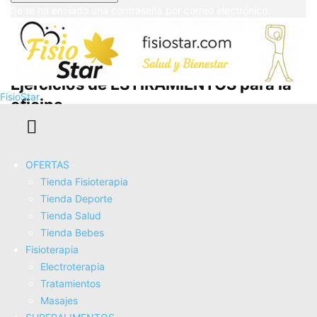
Se te ha enviado una contraseña por correo electrónico.
Ejercicios de ESTIRAMIENTOS para la
FisioStar
oficina
OFERTAS
Tienda Fisioterapia
Tienda Deporte
Tienda Salud
Tienda Bebes
Fisioterapia
Electroterapia
Tratamientos
EPICONDILITIS, el Sí­ndrome del Codo
Masajes