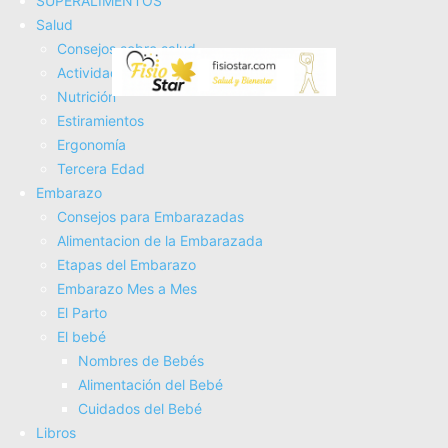
SUPERALIMENTOS
de Tenista
Salud
Consejos sobre salud
Actividad Fí­sica
Nutrición
Estiramientos
Ergonomí­a
Tercera Edad
Embarazo
Consejos para Embarazadas
Alimentacion de la Embarazada
Etapas del Embarazo
Epicondilistis ¿Qué Es y un Auto
Embarazo Mes a Mes
El Parto
Masaje para Recuperarnos?
El bebé
Buscar
Nombres de Bebés
Buscar
Alimentación del Bebé
Cuidados del Bebé
Esta web participa en el Programa de Afiliados de Amazon
Libros
Services LLC (publicidad de afiliados). Encontrarás enlaces