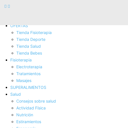
hacia Amazon por los que yo obtengo un porcentaje de
beneficio sin que tu precio de compra se vea aumentado.
Gracias por tu apoyo.
OFERTAS
Tienda Fisioterapia
Tienda Deporte
Tienda Salud
Tienda Bebes
Fisioterapia
Electroterapia
Tratamientos
Masajes
SUPERALIMENTOS
Salud
Consejos sobre salud
Actividad Fí­sica
Nutrición
Estiramientos