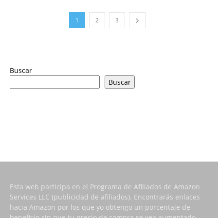
1
2
3
Buscar
Buscar
Esta web participa en el Programa de Afiliados de Amazon
Services LLC (publicidad de afiliados). Encontrarás enlaces
hacia Amazon por los que yo obtengo un porcentaje de
beneficio sin que tu precio de compra se vea aumentado.