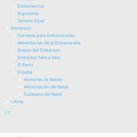
Estiramientos
Fisioterapia
Ergonomí­a
Electroterapia
Tercera Edad
Tratamientos
Embarazo
Masajes
Consejos para Embarazadas
SUPERALIMENTOS
Alimentacion de la Embarazada
Salud
Etapas del Embarazo
Consejos sobre salud
Embarazo Mes a Mes
Actividad Fí­sica
El Parto
Nutrición
El bebé
Estiramientos
Nombres de Bebés
Ergonomí­a
Alimentación del Bebé
Tercera Edad
Cuidados del Bebé
Embarazo
Libros
Consejos para Embarazadas
Alimentacion de la Embarazada
Etapas del Embarazo
Embarazo Mes a Mes
El Parto