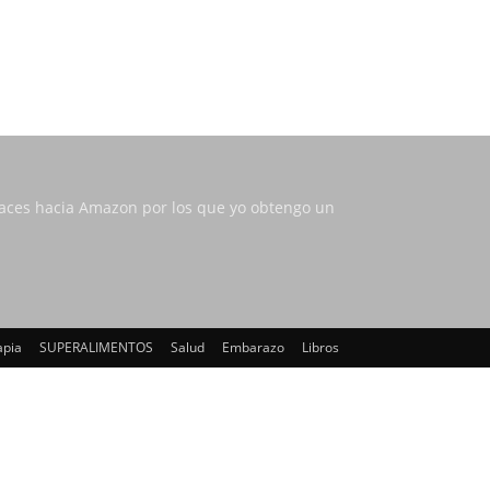
nlaces hacia Amazon por los que yo obtengo un
apia
SUPERALIMENTOS
Salud
Embarazo
Libros