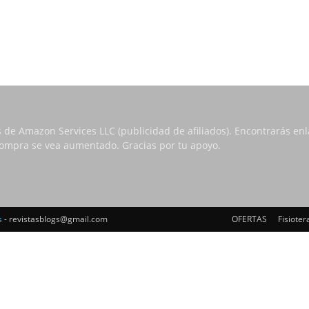
s de Amazon Services LLC (publicidad de afiliados). Encontrarás e
 compra se vea aumentado. Gracias por tu apoyo.
s
- revistasblogs@gmail.com
OFERTAS
Fisioter