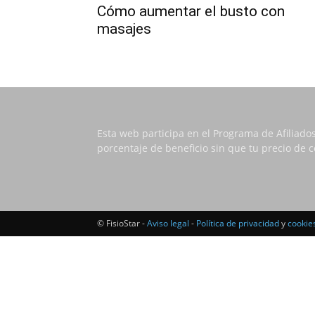
Cómo aumentar el busto con
masajes
Esta web participa en el Programa de Afiliado
porcentaje de beneficio sin que tu precio de
© FisioStar -
Aviso legal
-
Política de privacidad
y
cookie