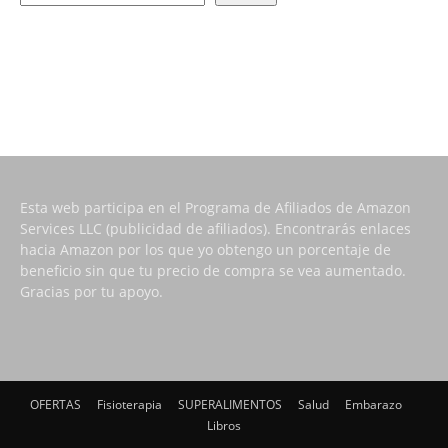
Esta web participa en el Programa de Afiliados de Amazon
Services LLC (publicidad de afiliados). Encontrarás enlaces
hacia Amazon por los que yo obtengo un porcentaje de
beneficio sin que tu precio de compra se vea aumentado.
Gracias por tu apoyo.
OFERTAS
Fisioterapia
SUPERALIMENTOS
Salud
Embarazo
Libros