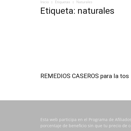
Inicio
Etiquetas
Naturales
Etiqueta: naturales
REMEDIOS CASEROS para la tos
Esta web participa en el Programa de Afiliado
porcentaje de beneficio sin que tu precio de