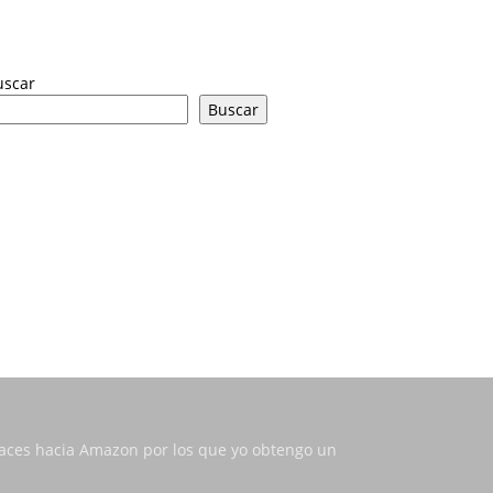
uscar
Buscar
nlaces hacia Amazon por los que yo obtengo un