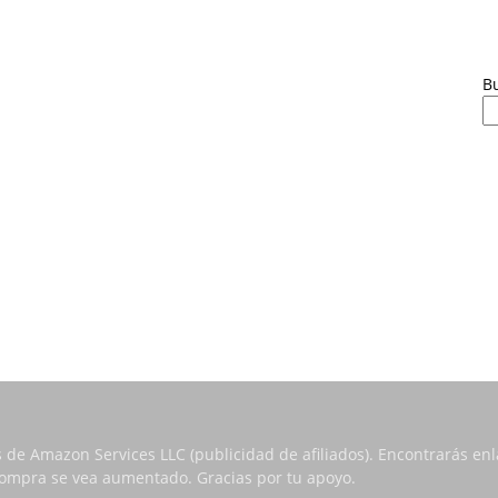
B
s de Amazon Services LLC (publicidad de afiliados). Encontrarás e
 compra se vea aumentado. Gracias por tu apoyo.