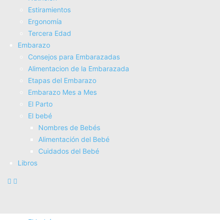
Estiramientos
Fisioterapia
Ergonomí­a
Electroterapia
Tercera Edad
Tratamientos
Embarazo
Masajes
Consejos para Embarazadas
SUPERALIMENTOS
Alimentacion de la Embarazada
Salud
Etapas del Embarazo
Consejos sobre salud
Embarazo Mes a Mes
Actividad Fí­sica
El Parto
Nutrición
El bebé
Estiramientos
Nombres de Bebés
Ergonomí­a
Alimentación del Bebé
Tercera Edad
Cuidados del Bebé
Embarazo
Libros
Consejos para Embarazadas
Alimentacion de la Embarazada
Etapas del Embarazo
Embarazo Mes a Mes
El Parto