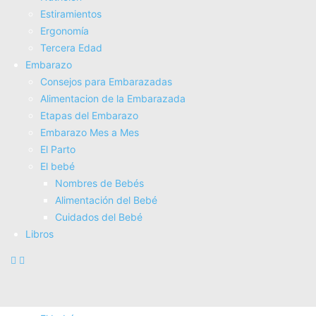
Estiramientos
Fisioterapia
Ergonomí­a
Electroterapia
Tercera Edad
Tratamientos
Embarazo
Masajes
Consejos para Embarazadas
SUPERALIMENTOS
Alimentacion de la Embarazada
Salud
Etapas del Embarazo
Consejos sobre salud
Embarazo Mes a Mes
Actividad Fí­sica
El Parto
Nutrición
El bebé
Estiramientos
Nombres de Bebés
Ergonomí­a
Alimentación del Bebé
Tercera Edad
Cuidados del Bebé
Embarazo
Libros
Consejos para Embarazadas
Alimentacion de la Embarazada
Etapas del Embarazo
Embarazo Mes a Mes
El Parto