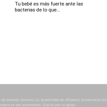
Tu bebé es más fuerte ante las
bacterias de lo que...
s de Amazon Services LLC (publicidad de afiliados). Encontrarás e
 compra se vea aumentado. Gracias por tu apoyo.