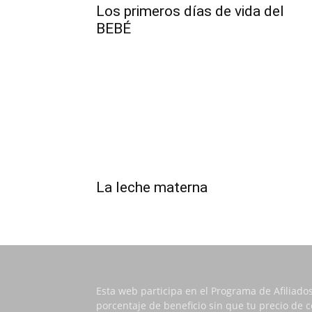
Los primeros días de vida del
BEBÉ
La leche materna
Esta web participa en el Programa de Afiliado
porcentaje de beneficio sin que tu precio de