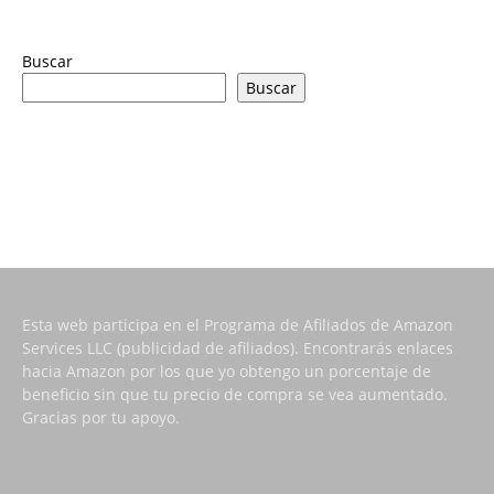
Buscar
Buscar
Esta web participa en el Programa de Afiliados de Amazon
Services LLC (publicidad de afiliados). Encontrarás enlaces
hacia Amazon por los que yo obtengo un porcentaje de
beneficio sin que tu precio de compra se vea aumentado.
Gracias por tu apoyo.