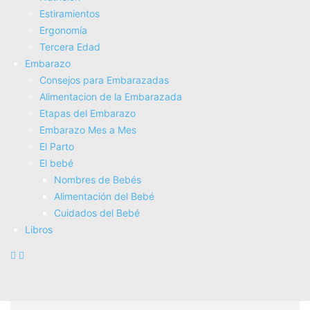
Musculares: Tips para una
Estiramientos
Recuperación Rápida 💪🏼⚡
Ergonomí­a
Tercera Edad
Embarazo
Consejos para Embarazadas
Alimentacion de la Embarazada
Etapas del Embarazo
Embarazo Mes a Mes
El Parto
El bebé
Nombres de Bebés
Alimentación del Bebé
Cuidados del Bebé
Terapias Alternativas en Fisioterapia:
Libros
Acupuntura, Pilates y Más para
Mejorar tu...