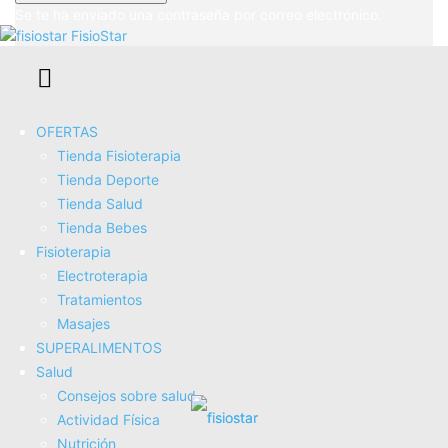
Se te ha enviado una contraseña por correo electrónico.
FisioStar
Tratamientos Avanzados para
Desgarros Musculares y Cómo
OFERTAS
Prevenirlos 💪
Tienda Fisioterapia
Tienda Deporte
Tienda Salud
Tienda Bebes
Fisioterapia
Electroterapia
Tratamientos
Masajes
SUPERALIMENTOS
Salud
Consejos sobre salud
Actividad Fí­sica
Fisioterapia para Desgarros
Nutrición