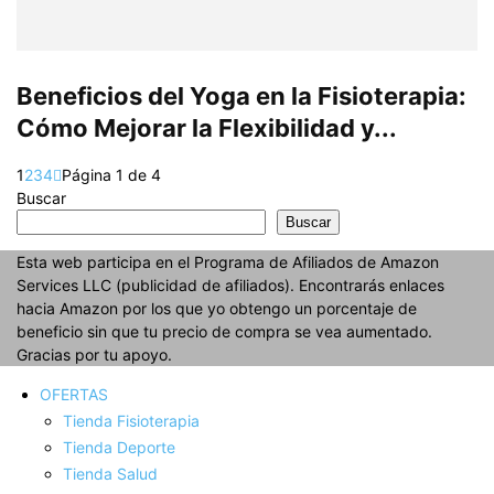
Beneficios del Yoga en la Fisioterapia:
Cómo Mejorar la Flexibilidad y...
1
2
3
4
Página 1 de 4
Buscar
Buscar
Esta web participa en el Programa de Afiliados de Amazon
Services LLC (publicidad de afiliados). Encontrarás enlaces
hacia Amazon por los que yo obtengo un porcentaje de
beneficio sin que tu precio de compra se vea aumentado.
Gracias por tu apoyo.
OFERTAS
Tienda Fisioterapia
Tienda Deporte
Tienda Salud