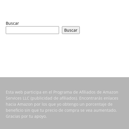
Buscar
Buscar
Esta web participa en el Programa de Afiliados de Amazon
Services LLC (publicidad de afiliados). Encontrarás enlaces
hacia Amazon por los que yo obtengo un porcentaje de
beneficio sin que tu precio de compra se vea aumentado.
Gracias por tu apoyo.