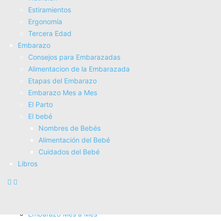
Tienda Salud
Estiramientos
Tienda Bebes
Ergonomí­a
Fisioterapia
Tercera Edad
Electroterapia
Embarazo
Tratamientos
Consejos para Embarazadas
Masajes
Alimentacion de la Embarazada
SUPERALIMENTOS
Etapas del Embarazo
Salud
Embarazo Mes a Mes
Consejos sobre salud
El Parto
Actividad Fí­sica
El bebé
Nutrición
Nombres de Bebés
Estiramientos
Alimentación del Bebé
Ergonomí­a
Cuidados del Bebé
Tercera Edad
Libros
Embarazo
Consejos para Embarazadas
Alimentacion de la Embarazada
Etapas del Embarazo
Embarazo Mes a Mes