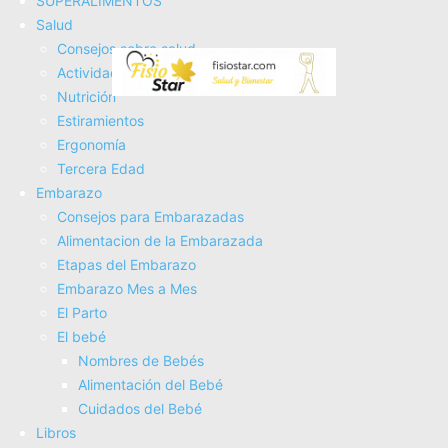
SUPERALIMENTOS
Salud
Consejos sobre salud
Actividad Fí­sica
Nutrición
Estiramientos
Ergonomí­a
Tercera Edad
Embarazo
Consejos para Embarazadas
Manipulaciones de Gibbons. Columna
Alimentacion de la Embarazada
Lumbar
Etapas del Embarazo
Embarazo Mes a Mes
El Parto
El bebé
Nombres de Bebés
Alimentación del Bebé
Cuidados del Bebé
Libros