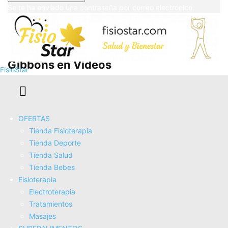
Se te ha enviado una contraseña por correo electrónico.
Manipulaciones Vertebrales de
Gibbons en Ví­deos
FisioStar
OFERTAS
Tienda Fisioterapia
Tienda Deporte
Tienda Salud
Tienda Bebes
Fisioterapia
Electroterapia
Tratamientos
Manipulaciones de Gibbons. Costillas
Masajes