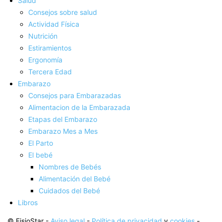
Salud
Consejos sobre salud
Actividad Fí­sica
Nutrición
Estiramientos
Ergonomí­a
Tercera Edad
Embarazo
Consejos para Embarazadas
Alimentacion de la Embarazada
Etapas del Embarazo
Embarazo Mes a Mes
El Parto
El bebé
Nombres de Bebés
Alimentación del Bebé
Cuidados del Bebé
Libros
© FisioStar -
Aviso legal
-
Política de privacidad
y
cookies
-