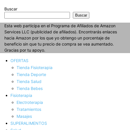
Buscar
Buscar
Esta web participa en el Programa de Afiliados de Amazon
Services LLC (publicidad de afiliados). Encontrarás enlaces
hacia Amazon por los que yo obtengo un porcentaje de
beneficio sin que tu precio de compra se vea aumentado.
Gracias por tu apoyo.
OFERTAS
Tienda Fisioterapia
Tienda Deporte
Tienda Salud
Tienda Bebes
Fisioterapia
Electroterapia
Tratamientos
Masajes
SUPERALIMENTOS