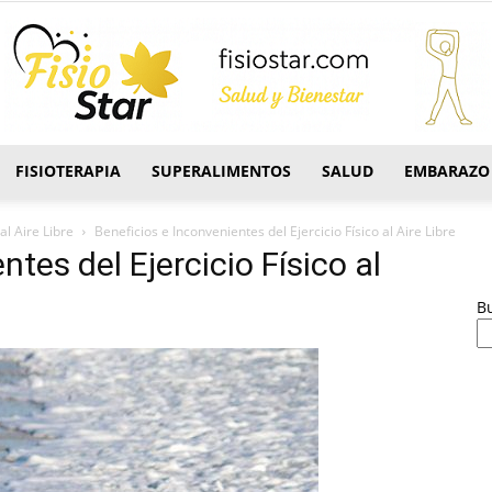
FISIOTERAPIA
SUPERALIMENTOS
SALUD
EMBARAZO
FisioStar
al Aire Libre
Beneficios e Inconvenientes del Ejercicio Físico al Aire Libre
tes del Ejercicio Físico al
B