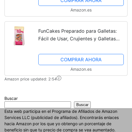
COMPRAR AHORA
Amazon.es
FunCakes Preparado para Galletas:
Fácil de Usar, Crujientes y Galletas
con Un Toque de Frescura, Perfectas
para Decorar con Fondant o Glasa
COMPRAR AHORA
Real, Halal. 500...
Amazon.es
Amazon price updated:
2:54
Buscar
Buscar
Esta web participa en el Programa de Afiliados de Amazon
Services LLC (publicidad de afiliados). Encontrarás enlaces
hacia Amazon por los que yo obtengo un porcentaje de
beneficio sin que tu precio de compra se vea aumentado.