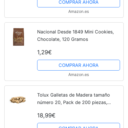
COMPRAR AHORA
Amazon.es
Nacional Desde 1849 Mini Cookies,
Chocolate, 120 Gramos
1,29€
COMPRAR AHORA
Amazon.es
Tolux Galletas de Madera tamaño
número 20, Pack de 200 piezas,
Galletas de Lamello, Galletas de
18,99€
Ensamble, Clavijas de Madera de
Haya de la Mejor Calidad para...