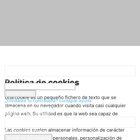
Registrarse
¡Bienvenido! Ingresa en tu cuenta
Inicio
Política de cookies
tu nombre de usuario
Política de cookies
tu contraseña
Una
cookie
es un pequeño fichero de texto que se
¿Olvidaste tu contraseña? consigue ayuda
almacena en su navegador cuando visita casi cualquier
Recuperación de contraseña
página web. Su utilidad es que la web sea capaz de
Recupera tu contraseña
recordar su visita cuando vuelva a navegar por esa página.
Las
cookies
suelen almacenar información de carácter
tu correo electrónico
técnico, preferencias personales, personalización de