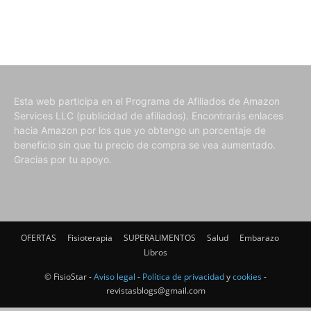
Esta web participa en el Programa de Afiliados de Amazon
Services LLC (publicidad de afiliados). Encontrarás enlaces
hacia Amazon por los que yo obtengo un porcentaje de
beneficio sin que tu precio de compra se vea aumentado.
Gracias por tu apoyo.
OFERTAS
Fisioterapia
SUPERALIMENTOS
Salud
Embarazo
Libros
© FisioStar -
Aviso legal
-
Política de privacidad
y
cookies
-
revistasblogs@gmail.com