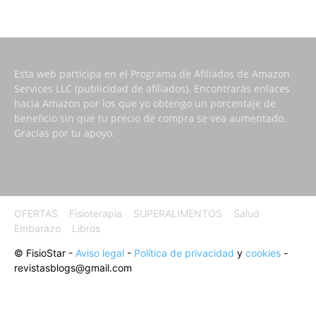
Esta web participa en el Programa de Afiliados de Amazon
Services LLC (publicidad de afiliados). Encontrarás enlaces
hacia Amazon por los que yo obtengo un porcentaje de
beneficio sin que tu precio de compra se vea aumentado.
Gracias por tu apoyo.
OFERTAS
Fisioterapia
SUPERALIMENTOS
Salud
Embarazo
Libros
© FisioStar -
Aviso legal
-
Política de privacidad
y
cookies
-
revistasblogs@gmail.com