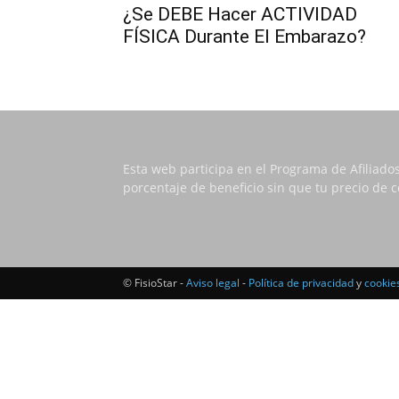
¿Se DEBE Hacer ACTIVIDAD
FÍSICA Durante El Embarazo?
Esta web participa en el Programa de Afiliado
porcentaje de beneficio sin que tu precio de
© FisioStar -
Aviso legal
-
Política de privacidad
y
cookie