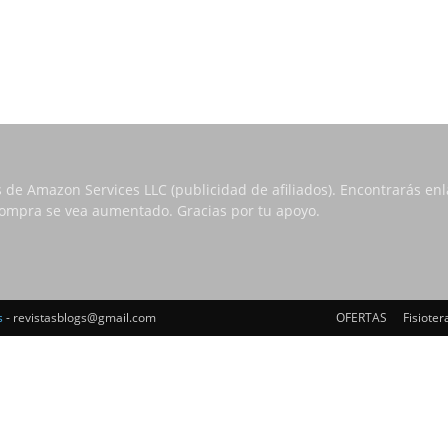
s de Amazon Services LLC (publicidad de afiliados). Encontrarás e
 compra se vea aumentado. Gracias por tu apoyo.
s
- revistasblogs@gmail.com
OFERTAS
Fisioter