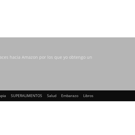
nlaces hacia Amazon por los que yo obtengo un
apia
SUPERALIMENTOS
Salud
Embarazo
Libros