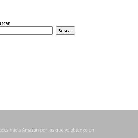
uscar
Buscar
nlaces hacia Amazon por los que yo obtengo un