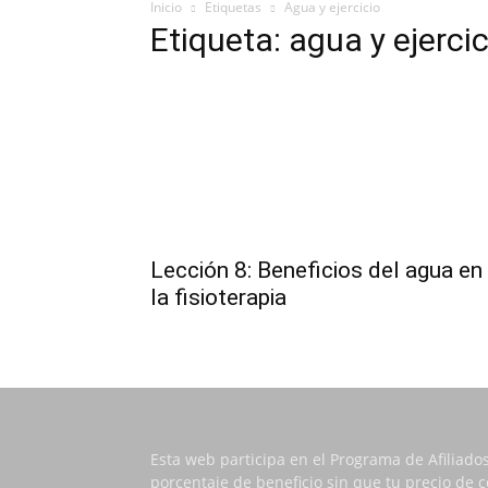
Inicio
Etiquetas
Agua y ejercicio
Etiqueta: agua y ejercic
Lección 8: Beneficios del agua en
la fisioterapia
Esta web participa en el Programa de Afiliado
porcentaje de beneficio sin que tu precio de