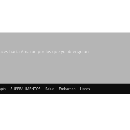
nlaces hacia Amazon por los que yo obtengo un
apia
SUPERALIMENTOS
Salud
Embarazo
Libros