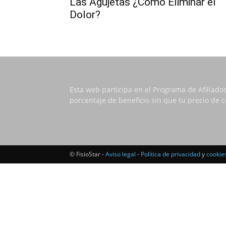
Las Agujetas ¿Cómo Eliminar el
Dolor?
Esta web participa en el Programa de Afiliado
porcentaje de beneficio sin que tu precio de
© FisioStar -
Aviso legal
-
Política de privacidad
y
cookie