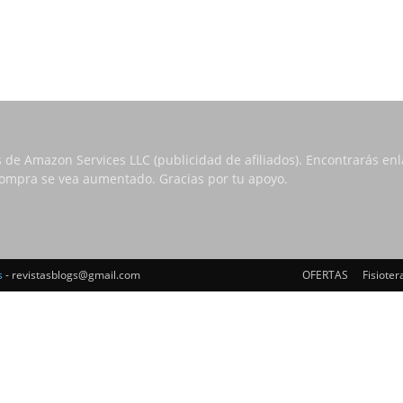
s de Amazon Services LLC (publicidad de afiliados). Encontrarás e
 compra se vea aumentado. Gracias por tu apoyo.
s
- revistasblogs@gmail.com
OFERTAS
Fisioter