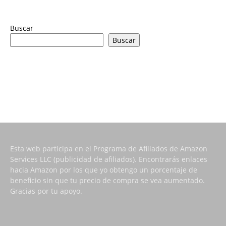
Buscar
Buscar
Esta web participa en el Programa de Afiliados de Amazon
Services LLC (publicidad de afiliados). Encontrarás enlaces
hacia Amazon por los que yo obtengo un porcentaje de
beneficio sin que tu precio de compra se vea aumentado.
Gracias por tu apoyo.