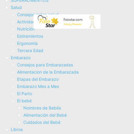
SUPERALIMENTOS
Fisioterapia
Salud
Electroterapia
Consejos sobre salud
Tratamientos
Actividad Fí­sica
Masajes
Nutrición
SUPERALIMENTOS
Estiramientos
Salud
Ergonomí­a
Consejos sobre salud
Tercera Edad
Actividad Fí­sica
Embarazo
Nutrición
Consejos para Embarazadas
Estiramientos
Alimentacion de la Embarazada
Ergonomí­a
Etapas del Embarazo
Tercera Edad
Embarazo Mes a Mes
Embarazo
El Parto
Consejos para Embarazadas
El bebé
Alimentacion de la Embarazada
Nombres de Bebés
Etapas del Embarazo
Alimentación del Bebé
Embarazo Mes a Mes
Cuidados del Bebé
El Parto
Libros