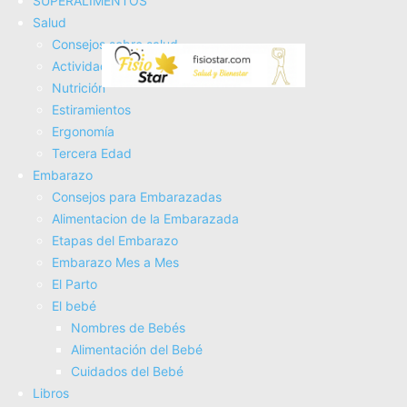
SUPERALIMENTOS
Tienda Salud
Salud
Tienda Bebes
Consejos sobre salud
Fisioterapia
Actividad Fí­sica
Electroterapia
Nutrición
Tratamientos
Estiramientos
Masajes
Ergonomí­a
SUPERALIMENTOS
Tercera Edad
Salud
Embarazo
Consejos sobre salud
Consejos para Embarazadas
Actividad Fí­sica
Alimentacion de la Embarazada
Nutrición
Etapas del Embarazo
Estiramientos
Embarazo Mes a Mes
Ergonomí­a
El Parto
Tercera Edad
El bebé
Embarazo
Nombres de Bebés
Consejos para Embarazadas
Alimentación del Bebé
Alimentacion de la Embarazada
Cuidados del Bebé
Etapas del Embarazo
Libros
Embarazo Mes a Mes