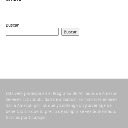
Buscar
Buscar
Esta web participa en el Programa de Afiliados de Amazon
Services LLC (publicidad de afiliados). Encontrarás enlaces
hacia Amazon por los que yo obtengo un porcentaje de
beneficio sin que tu precio de compra se vea aumentado.
Gracias por tu apoyo.