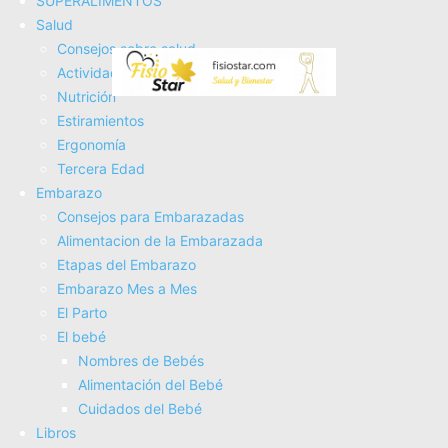
SUPERALIMENTOS
Tienda Salud
Salud
Tienda Bebes
Consejos sobre salud
Fisioterapia
Actividad Fí­sica
Electroterapia
Nutrición
Tratamientos
Estiramientos
Masajes
Ergonomí­a
SUPERALIMENTOS
Tercera Edad
Salud
Embarazo
Consejos sobre salud
Consejos para Embarazadas
Actividad Fí­sica
Alimentacion de la Embarazada
Nutrición
Etapas del Embarazo
Estiramientos
Embarazo Mes a Mes
Ergonomí­a
El Parto
Tercera Edad
El bebé
Embarazo
Nombres de Bebés
Consejos para Embarazadas
Alimentación del Bebé
Alimentacion de la Embarazada
Cuidados del Bebé
Etapas del Embarazo
Libros
Embarazo Mes a Mes