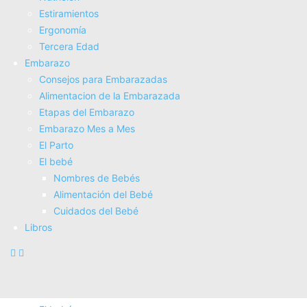
Estiramientos
Fisioterapia
Ergonomí­a
Electroterapia
Tercera Edad
Tratamientos
Embarazo
Masajes
Consejos para Embarazadas
SUPERALIMENTOS
Alimentacion de la Embarazada
Salud
Etapas del Embarazo
Consejos sobre salud
Embarazo Mes a Mes
Actividad Fí­sica
El Parto
Nutrición
El bebé
Estiramientos
Nombres de Bebés
Ergonomí­a
Alimentación del Bebé
Tercera Edad
Cuidados del Bebé
Embarazo
Libros
Consejos para Embarazadas
Alimentacion de la Embarazada
Etapas del Embarazo
Embarazo Mes a Mes
El Parto