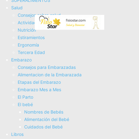
SUPERALIMENTOS
Tienda Deporte
Salud
Tienda Salud
Consejos sobre salud
Tienda Bebes
Actividad Fí­sica
Fisioterapia
Nutrición
Electroterapia
Estiramientos
Tratamientos
Ergonomí­a
Masajes
Tercera Edad
SUPERALIMENTOS
Embarazo
Salud
Consejos para Embarazadas
Consejos sobre salud
Alimentacion de la Embarazada
Actividad Fí­sica
Etapas del Embarazo
Nutrición
Embarazo Mes a Mes
Estiramientos
El Parto
Ergonomí­a
El bebé
Tercera Edad
Nombres de Bebés
Embarazo
Alimentación del Bebé
Consejos para Embarazadas
Cuidados del Bebé
Alimentacion de la Embarazada
Libros
Etapas del Embarazo