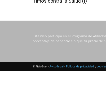
Timos contra la Salud (I)
Esta web participa en el Programa de Afiliado
porcentaje de beneficio sin que tu precio de
© FisioStar -
Aviso legal
-
Política de privacidad
y
cookie