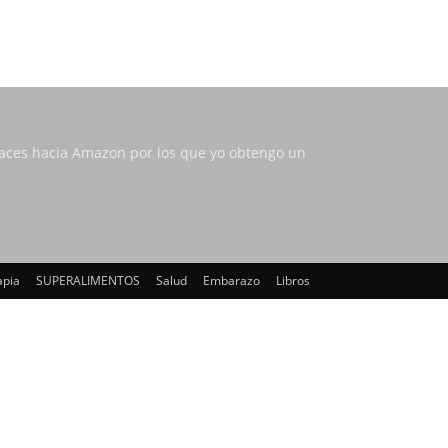
nlaces hacia Amazon por los que yo obtengo un
apia
SUPERALIMENTOS
Salud
Embarazo
Libros