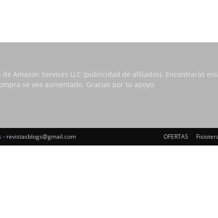
s de Amazon Services LLC (publicidad de afiliados). Encontrarás e
 compra se vea aumentado. Gracias por tu apoyo.
s
- revistasblogs@gmail.com
OFERTAS
Fisioter