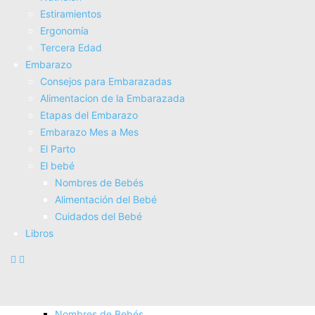
Electroterapia
Estiramientos
Tratamientos
Ergonomí­a
Masajes
Tercera Edad
SUPERALIMENTOS
Embarazo
Salud
Consejos para Embarazadas
Consejos sobre salud
Alimentacion de la Embarazada
Actividad Fí­sica
Etapas del Embarazo
Nutrición
Embarazo Mes a Mes
Estiramientos
El Parto
Ergonomí­a
El bebé
Tercera Edad
Nombres de Bebés
Embarazo
Alimentación del Bebé
Consejos para Embarazadas
Cuidados del Bebé
Alimentacion de la Embarazada
Libros
Etapas del Embarazo
Embarazo Mes a Mes
El Parto
El bebé
Nombres de Bebés