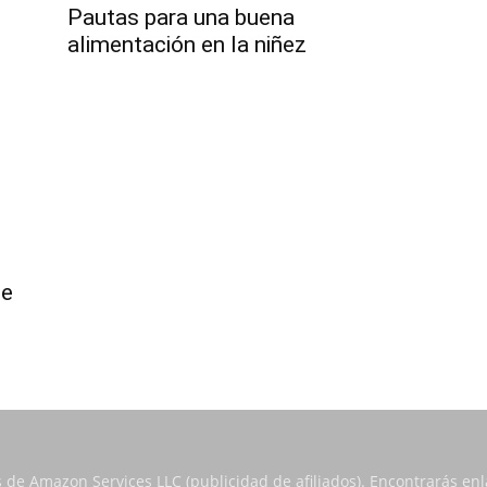
Pautas para una buena
alimentación en la niñez
te
s de Amazon Services LLC (publicidad de afiliados). Encontrarás e