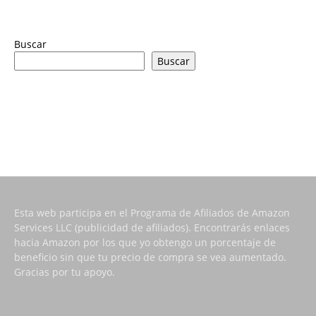
Buscar
Buscar
Esta web participa en el Programa de Afiliados de Amazon
Services LLC (publicidad de afiliados). Encontrarás enlaces
hacia Amazon por los que yo obtengo un porcentaje de
beneficio sin que tu precio de compra se vea aumentado.
Gracias por tu apoyo.