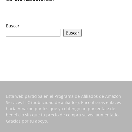
Buscar
Buscar
Esta web participa en el Programa de Afiliados de Amazon
Services LLC (publicidad de afiliados). Encontrarás enlaces
hacia Amazon por los que yo obtengo un porcentaje de
beneficio sin que tu precio de compra se vea aumentado.
Gracias por tu apoyo.