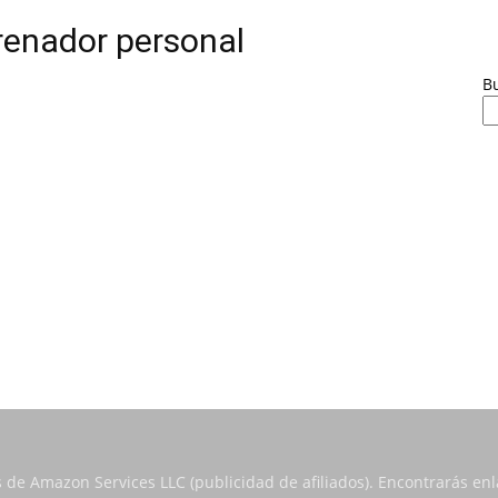
renador personal
B
s de Amazon Services LLC (publicidad de afiliados). Encontrarás e