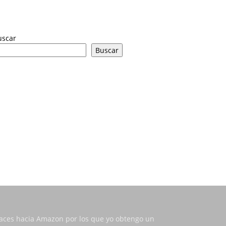
uscar
Buscar
nlaces hacia Amazon por los que yo obtengo un