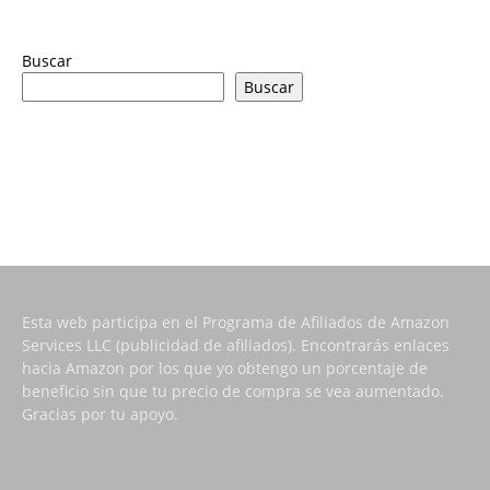
Buscar
Buscar
Esta web participa en el Programa de Afiliados de Amazon
Services LLC (publicidad de afiliados). Encontrarás enlaces
hacia Amazon por los que yo obtengo un porcentaje de
beneficio sin que tu precio de compra se vea aumentado.
Gracias por tu apoyo.