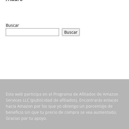
Buscar
Buscar
Esta web participa en el Programa de Afiliados de Amazon
Services LLC (publicidad de afiliados). Encontrarás enlaces
hacia Amazon por los que yo obtengo un porcentaje de
beneficio sin que tu precio de compra se vea aumentado.
Gracias por tu apoyo.